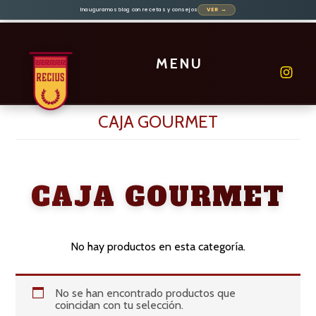
Inauguramos blog con recetas y consejos
VER →
Saltar
al
contenido
MENU
principal
CAJA GOURMET
CAJA GOURMET
No hay productos en esta categoría.
No se han encontrado productos que
coincidan con tu selección.