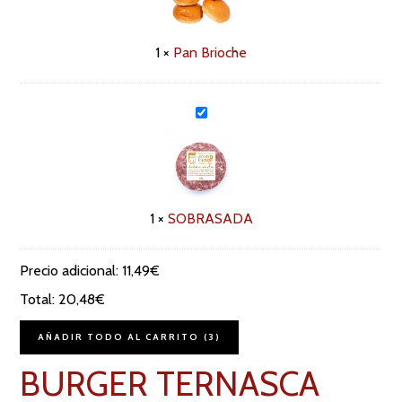
r
i
o
1
×
Pan Brioche
c
h
e
S
O
B
R
A
S
A
1
×
SOBRASADA
D
A
Precio adicional:
11,49
€
Total:
20,48
€
AÑADIR TODO AL CARRITO
3
BURGER TERNASCA