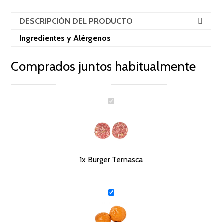
DESCRIPCIÓN DEL PRODUCTO
Ingredientes y Alérgenos
Comprados juntos habitualmente
B
u
r
g
e
r
T
1x
Burger Ternasca
e
r
n
a
P
s
a
c
n
a
B