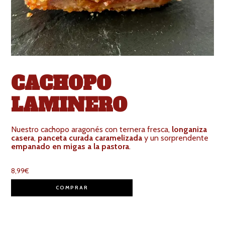
CACHOPO
LAMINERO
Nuestro cachopo aragonés con ternera fresca,
longaniza
casera
,
panceta curada caramelizada
y un sorprendente
empanado en migas a la pastora
.
8,99
€
COMPRAR