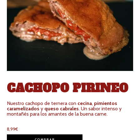
CACHOPO PIRINEO
Nuestro cachopo de ternera con
cecina
,
pimientos
caramelizados
y
queso cabrales
. Un sabor intenso y
montañés para los amantes de la buena carne.
8,99
€
COMPRAR