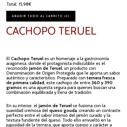
l
Total:
15,98
€
o
m
i
AÑADIR TODO AL CARRITO
2
l
l
CACHOPO TERUEL
o
El
Cachopo Teruel
es un homenaje a la gastronomía
aragonesa, donde el protagonista indiscutible es el
reconocido
jamón de Teruel
, un producto con
Denominación de Origen Protegida que le aporta un sabor
auténtico y característico. Preparado con
ternera fresca
de primera calidad
, este cachopo de entre
360 y 390
gramos
es una apuesta segura para quienes buscan una
combinación equilibrada y llena de tradición.
En su interior, el
jamón de Teruel
se fusiona con la
suavidad cremosa del
queso gouda
, creando un contraste
perfecto entre el sabor intenso del jamón curado y la
textura fundente del queso. Todo ello envuelto en la
jugosidad de la ternera, que aporta cuerpo y carácter a