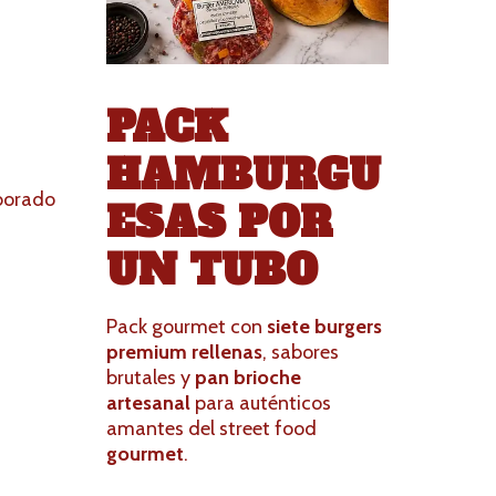
PACK
HAMBURGU
aborado
ESAS POR
a
UN TUBO
Pack gourmet con
siete burgers
premium rellenas
, sabores
brutales y
pan brioche
artesanal
para auténticos
amantes del street food
gourmet
.