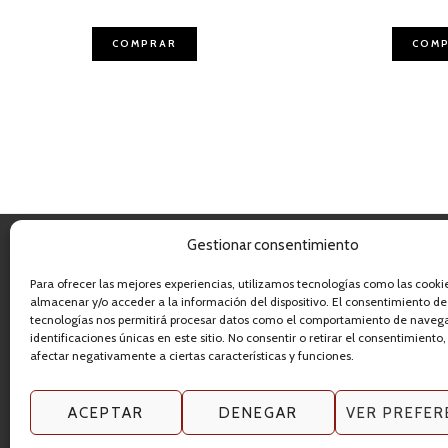
COMPRAR
COM
Gestionar consentimiento
UBICACIÓN FÍSICA
CORRE
Para ofrecer las mejores experiencias, utilizamos tecnologías como las cooki
almacenar y/o acceder a la información del dispositivo. El consentimiento de
Carnicería Recio
tecnologías nos permitirá procesar datos como el comportamiento de navega
Mallén (Zaragoza)
identificaciones únicas en este sitio. No consentir o retirar el consentimiento
afectar negativamente a ciertas características y funciones.
ACEPTAR
DENEGAR
VER PREFER