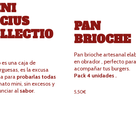
NI
CIUS
PAN
LLECTIO
BRIOCHE
Pan brioche artesanal el
en obrador , perfecto par
 es una caja de
acompañar tus burgers.
guesas, es la excusa
Pack 4 unidades .
ta para
probarlas todas
ato mini, sin excesos y
unciar al
sabor
.
5,50
€