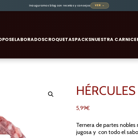
Inauguramos blog con recetas y consejos
VER →
OPOS
ELABORADOS
CROQUETAS
PACKS
NUESTRA CARNICE
HÉRCULES
5,99
€
Ternera de partes nobles 
jugosa y con todo el sabor