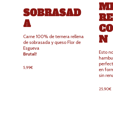
MI
SOBRASAD
RE
A
CO
N
Carne 100% de ternera rellena
de sobrasada y queso Flor de
Esgueva
Esto no
Brutal!
hambur
perfec
5,99
€
en form
sin ren
25,90
€