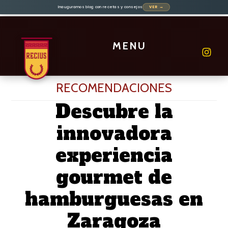
Inauguramos blog con recetas y consejos
VER →
Saltar
al
contenido
MENU
principal
RECOMENDACIONES
Descubre la
innovadora
experiencia
gourmet de
hamburguesas en
Zaragoza