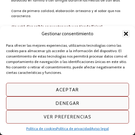
barbacoa en familia o con amigos durante las Fiestas de San Blas.
Carne de primera calidad, elaboración artesana y el sabor que nos
caracteriza.
¡Ya está disponible en nuestra web y en tienda física!
Gestionar consentimiento
¡Celebra San Blas con Los Recio!
Para ofrecer las mejores experiencias, utilizamos tecnologías como las
cookies para almacenar y/o acceder a la información del dispositivo. El
consentimiento de estas tecnologías nos permitirá procesar datos como el
comportamiento de navegación o las identificaciones únicas en este sitio.
No consentir o retirar el consentimiento, puede afectar negativamente a
ciertas características y funciones.
VER PACKS →
ACEPTAR
DENEGAR
VER PREFERENCIAS
Política de cookies
Política de privacidad
Aviso legal